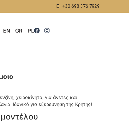
+30 698 376 7929
EN
GR
PL
μοιο
νζίνη, χειροκίνητο, για άνετες και
ανιά. Ιδανικό για εξερεύνηση της Κρήτης!
 μοντέλου