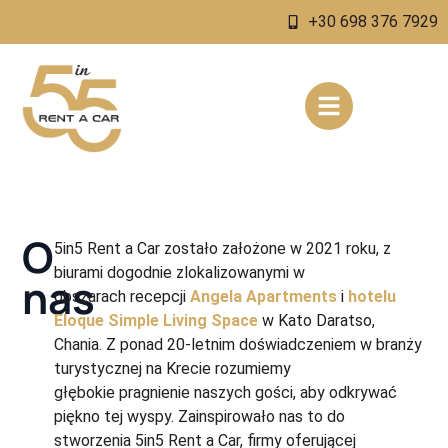
+30 698 376 7929
O
5in5 Rent a Car zostało założone w 2021 roku, z
biurami dogodnie zlokalizowanymi w
nas
obszarach recepcji
Angela Apartments
i
hotelu
Eloque Simple Living Space
w Kato Daratso,
Chania. Z ponad 20-letnim doświadczeniem w branży
turystycznej na Krecie rozumiemy
głębokie pragnienie naszych gości, aby odkrywać
piękno tej wyspy. Zainspirowało nas to do
stworzenia 5in5 Rent a Car, firmy oferującej